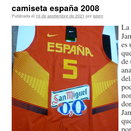
camiseta españa 2008
Publicada el
16 de septiembre de 2021
por
istern
La
Ja
es 
que
de 
ana
del
pod
nom
dor
Jam
que
por