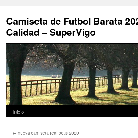
Camiseta de Futbol Barata 20
Calidad – SuperVigo
Saltar
Inicio
al
←
nueva camiseta real betis 2020
contenido