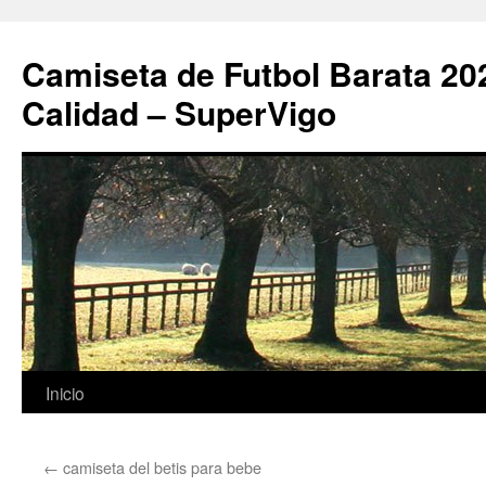
Camiseta de Futbol Barata 20
Calidad – SuperVigo
Saltar
Inicio
al
←
camiseta del betis para bebe
contenido