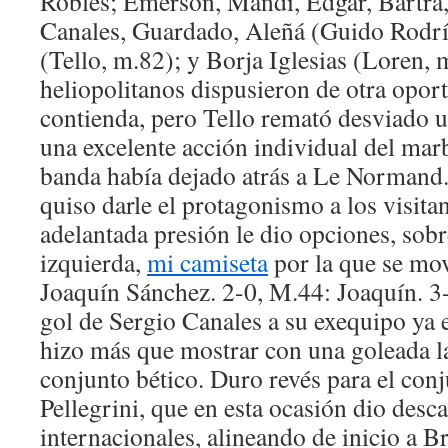
Robles; Emerson, Mandi, Édgar, Bartra
Canales, Guardado, Aleñá (Guido Rodrí
(Tello, m.82); y Borja Iglesias (Loren, 
heliopolitanos dispusieron de otra oport
contienda, pero Tello remató desviado u
una excelente acción individual del marb
banda había dejado atrás a Le Normand.
quiso darle el protagonismo a los visitan
adelantada presión le dio opciones, sob
izquierda,
mi camiseta
por la que se mo
Joaquín Sánchez. 2-0, M.44: Joaquín. 3
gol de Sergio Canales a su exequipo ya 
hizo más que mostrar con una goleada l
conjunto bético. Duro revés para el co
Pellegrini, que en esta ocasión dio desc
internacionales, alineando de inicio a Br