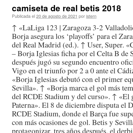
camiseta de real betis 2018
Publicada el
20 de agosto de 2021
por
istern
↑ «LaLiga 123 | Zaragoza 3-2 Valladoli
Borja asegura los ‘playoffs’ para el Zar
del Real Madrid (ed.). ↑ User, Super. 
– Borja Iglesias ficha por el Celta B d
después jugó su segundo encuentro ofici
Vigo en el triunfo por 2 a 0 ante el Cád
«Borja Iglesias debutó con el primer eq
Sevilla». ↑ «Borja marca el gol más tem
del RCDE Stadium y del curso». ↑ «El 
Paterna». El 8 de diciembre disputa el D
RCDE Stadium, donde el Barça fue super
con más ocasiones de gol. Betis y Sevill
protagonizar, tres años después, el derb