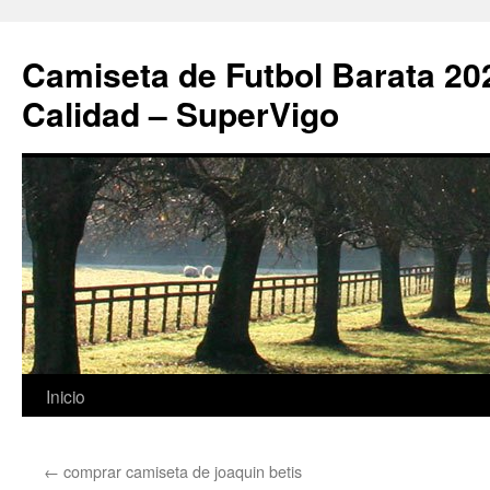
Camiseta de Futbol Barata 20
Calidad – SuperVigo
Saltar
Inicio
al
←
comprar camiseta de joaquin betis
contenido