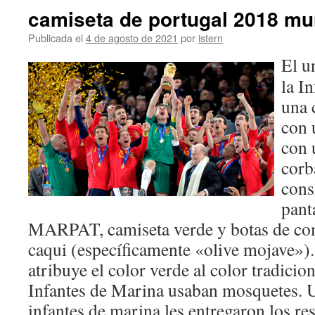
camiseta de portugal 2018 mu
Publicada el
4 de agosto de 2021
por
istern
El u
la I
una 
con 
con 
corb
cons
pant
MARPAT, camiseta verde y botas de com
caqui (específicamente «olive mojave»)
atribuye el color verde al color tradicion
Infantes de Marina usaban mosquetes. U
infantes de marina les entregaron los re