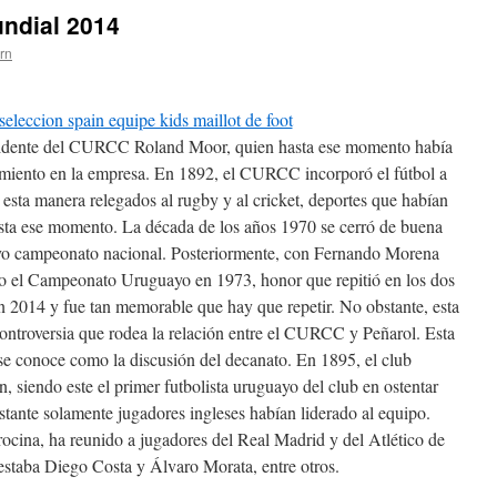
ndial 2014
ern
idente del CURCC Roland Moor, quien hasta ese momento había
iento en la empresa. En 1892, el CURCC incorporó el fútbol a
 esta manera relegados al rugby y al cricket, deportes que habían
asta ese momento. La década de los años 1970 se cerró de buena
vo campeonato nacional. Posteriormente, con Fernando Morena
uvo el Campeonato Uruguayo en 1973, honor que repitió en los dos
en 2014 y fue tan memorable que hay que repetir. No obstante, esta
 controversia que rodea la relación entre el CURCC y Peñarol. Esta
 se conoce como la discusión del decanato. En 1895, el club
 siendo este el primer futbolista uruguayo del club en ostentar
nstante solamente jugadores ingleses habían liderado al equipo.
rocina, ha reunido a jugadores del Real Madrid y del Atlético de
 estaba Diego Costa y Álvaro Morata, entre otros.