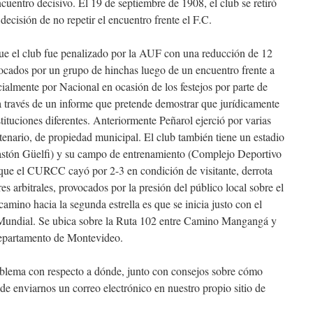
cuentro decisivo. El 19 de septiembre de 1908, el club se retiró
ecisión de no repetir el encuentro frente el F.C.
que el club fue penalizado por la AUF con una reducción de 12
ocados por un grupo de hinchas luego de un encuentro frente a
cialmente por Nacional en ocasión de los festejos por parte de
a través de un informe que pretende demostrar que jurídicamente
tuciones diferentes. Anteriormente Peñarol ejerció por varias
tenario, de propiedad municipal. El club también tiene un estadio
astón Güelfi) y su campo de entrenamiento (Complejo Deportivo
 que el CURCC cayó por 2-3 en condición de visitante, derrota
res arbitrales, provocados por la presión del público local sobre el
camino hacia la segunda estrella es que se inicia justo con el
 Mundial. Se ubica sobre la Ruta 102 entre Camino Mangangá y
departamento de Montevideo.
roblema con respecto a dónde, junto con consejos sobre cómo
de enviarnos un correo electrónico en nuestro propio sitio de