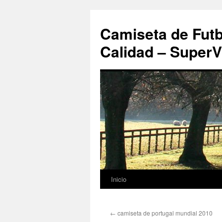
Camiseta de Futb
Calidad – SuperV
Inicio
Saltar
al
←
camiseta de portugal mundial 2010
contenido