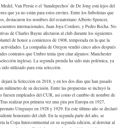
, Medel, Van Persie o el ‘hundepechos’ de De Jong está lejos del
es que ya no están para estos envites. Entre los futbolistas que
ños, destacaron los nombres del ecuatoriano Alberto Spencer,
encuentros internacionales, Juan Joya Cordero, y Pedro Rocha. No
ativas de Charles Bayne afectaron al club durante los siguientes
plantel de honor a comienzos de 1908, temporada en la que la
us actividades. La compañía de Oregon vendió cinco años después
ndes contratos que Umbro tenía (por citar algunos: Manchester
a selección inglesa). La segunda prenda ha sido más polémica, ya
 sido utilizado para esta selección.
 dejará la Selección en 2018, y en los dos días que han pasado
n milímetro de su decisión. Entre las propuestas se incluyó la
 no fuesen empleados del CUR, así como el cambio de nombre de
ras realizar por primera vez una gira por Europa en 1927,
mpeonato Uruguayo en 1928 y 1929. En este último año se declaró
idente honorario del club. En la segunda parte del año, se
ria la Copa Intercontinental en su segunda edición, al derrotar al