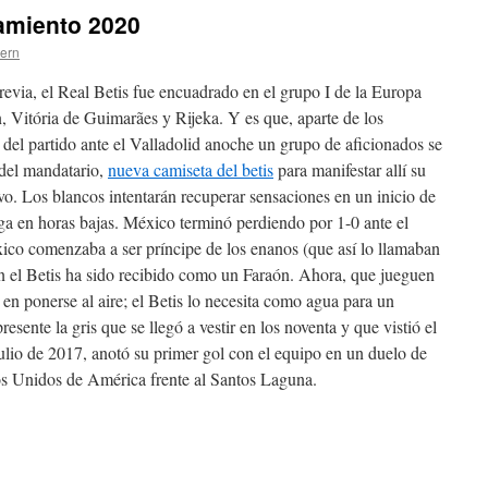
amiento 2020
tern
evia, el Real Betis fue encuadrado en el grupo I de la Europa
 Vitória de Guimarães y Rijeka. Y es que, aparte de los
 del partido ante el Valladolid anoche un grupo de aficionados se
s del mandatario,
nueva camiseta del betis
para manifestar allí su
vo. Los blancos intentarán recuperar sensaciones en un inicio de
ega en horas bajas. México terminó perdiendo por 1-0 ante el
ico comenzaba a ser príncipe de los enanos (que así lo llamaban
en el Betis ha sido recibido como un Faraón. Ahora, que jueguen
n en ponerse al aire; el Betis lo necesita como agua para un
esente la gris que se llegó a vestir en los noventa y que vistió el
ulio de 2017, anotó su primer gol con el equipo en un duelo de
os Unidos de América frente al Santos Laguna.