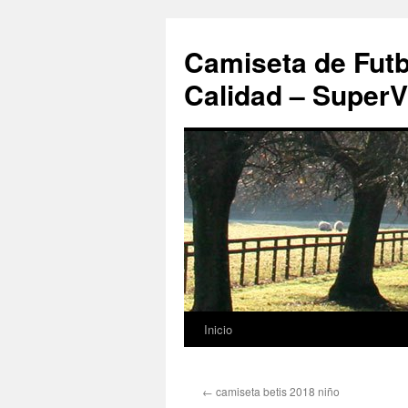
Camiseta de Futb
Calidad – SuperV
Inicio
Saltar
al
←
camiseta betis 2018 niño
contenido