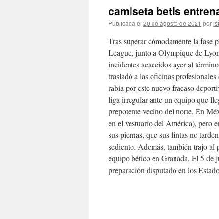
camiseta betis entren
Publicada el
20 de agosto de 2021
por
is
Tras superar cómodamente la fase pr
League, junto a Olympique de Lyon,
incidentes acaecidos ayer al término
trasladó a las oficinas profesionale
rabia por este nuevo fracaso deporti
liga irregular ante un equipo que ll
prepotente vecino del norte. En Méx
en el vestuario del América), pero 
sus piernas, que sus fintas no tarde
sediento. Además, también trajo al pr
equipo bético en Granada. El 5 de j
preparación disputado en los Estad