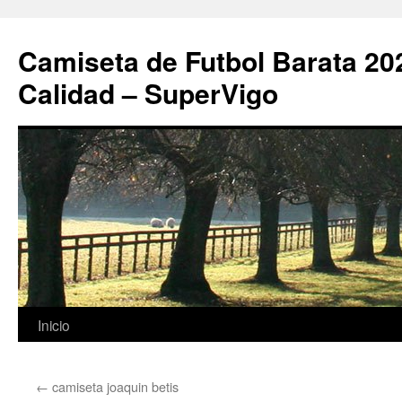
Camiseta de Futbol Barata 20
Calidad – SuperVigo
Saltar
Inicio
al
←
camiseta joaquin betis
contenido