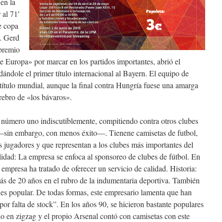
en la
 al 71′
e copa
1. Gerd
 premio
e Europa» por marcar en los partidos importantes, abrió el
dándole el primer título internacional al Bayern. El equipo de
título mundial, aunque la final contra Hungría fuese una amarga
erebro de «los bávaros».
s número uno indiscutiblemente, compitiendo contra otros clubes
 —sin embargo, con menos éxito—. Tienene camisetas de futbol,
os jugadores y que representan a los clubes más importantes del
alidad: La empresa se enfoca al sponsoreo de clubes de fútbol. En
 empresa ha tratado de oferecer un servicio de calidad. Historia:
ás de 20 años en el rubro de la indumentaria deportiva. También
 es popular. De todas formas, este empresario lamenta que han
r falta de stock”. En los años 90, se hicieron bastante populares
ño en zigzag y el propio Arsenal contó con camisetas con este