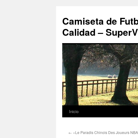
Camiseta de Futb
Calidad – SuperV
Inicio
Saltar
al
←
«Le Paradis Chinois Des Joueurs NB
contenido