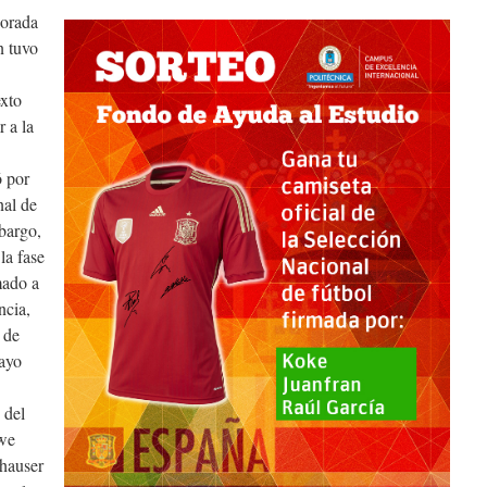
porada
n tuvo
exto
 a la
ó por
nal de
mbargo,
la fase
mado a
ncia,
 de
uayo
 del
we
lhauser