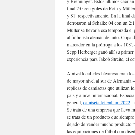
y Brenninger. Estos últimos caerían 
final 2:0 con goles de Roth y Müller
y 81′ respectivamente. En la final d
derrotaron al Schalke 04 con un 2:
Müller se llevaría esa temporada el
al futbolista alemán del año. Copa d
marcador en la prórroga a los 108′, 
Sepp Herberger ganó allí su primer 
experiencia para Jakob Streite, el c
A nivel local «los bávaros» eran lo
de mayor nivel al sur de Alemania
réplicas de camisetas que utilizan l
país y a nivel internacional. Especi
general,
camiseta tottenham 2022
la
Se trata de una empresa que lleva m
se trata de un producto que siempre
dejado de vender mucho producto “po
las equipaciones de fútbol con dise