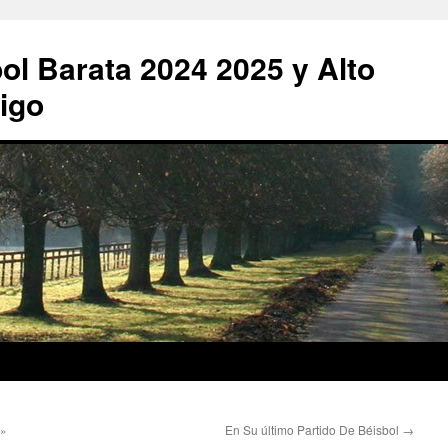
ol Barata 2024 2025 y Alto
igo
A»
En Su último Partido De Béisbol
→