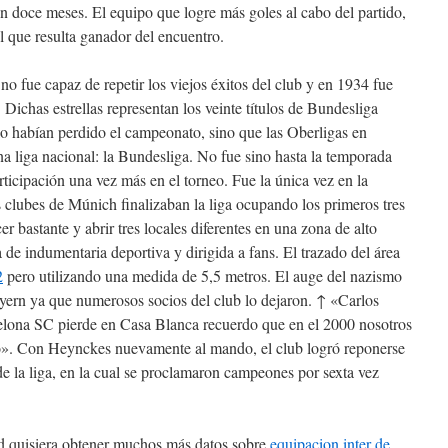
en doce meses. El equipo que logre más goles al cabo del partido,
l que resulta ganador del encuentro.
o fue capaz de repetir los viejos éxitos del club y en 1934 fue
chas estrellas representan los veinte títulos de Bundesliga
o habían perdido el campeonato, sino que las Oberligas en
 liga nacional: la Bundesliga. No fue sino hasta la temporada
ticipación una vez más en el torneo. Fue la única vez en la
 clubes de Múnich finalizaban la liga ocupando los primeros tres
r bastante y abrir tres locales diferentes en una zona de alto
de indumentaria deportiva y dirigida a fans. El trazado del área
2
pero utilizando una medida de 5,5 metros. El auge del nazismo
ayern ya que numerosos socios del club lo dejaron. ↑ «Carlos
lona SC pierde en Casa Blanca recuerdo que en el 2000 nosotros
». Con Heynckes nuevamente al mando, el club logró reponerse
de la liga, en la cual se proclamaron campeones por sexta vez
sted quisiera obtener muchos más datos sobre
equipacion inter de