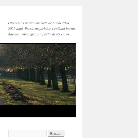
Ofrecemos nueva camiseta de fútbol 2024
2025 aquí. Precio negociable y calidad buena.
Además, envío gratis a partir de 69 euros.