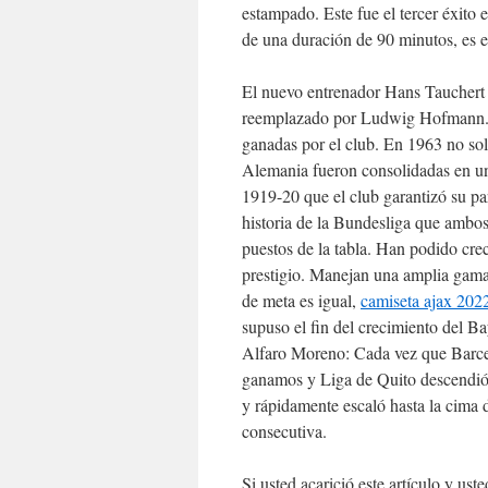
estampado. Este fue el tercer éxito 
de una duración de 90 minutos, es e
El nuevo entrenador Hans Tauchert n
reemplazado por Ludwig Hofmann. Di
ganadas por el club. En 1963 no sol
Alemania fueron consolidadas en una
1919-20 que el club garantizó su par
historia de la Bundesliga que ambos
puestos de la tabla. Han podido crece
prestigio. Manejan una amplia gama 
de meta es igual,
camiseta ajax 202
supuso el fin del crecimiento del B
Alfaro Moreno: Cada vez que Barce
ganamos y Liga de Quito descendió
y rápidamente escaló hasta la cima 
consecutiva.
Si usted acarició este artículo y u