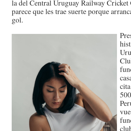
la del Central Uruguay Railway Cricke
parece que les trae suerte porque arranc
gol.
Pre
his
Uru
Clu
fun
cas
cit
500
Per
vue
fun
clu