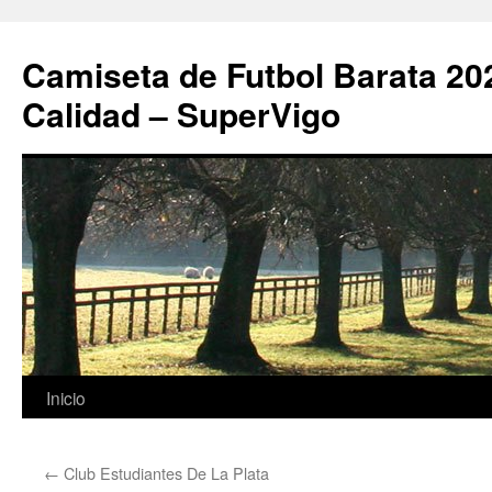
Camiseta de Futbol Barata 20
Calidad – SuperVigo
Saltar
Inicio
al
←
Club Estudiantes De La Plata
contenido