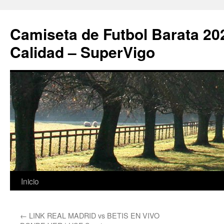
Camiseta de Futbol Barata 20
Calidad – SuperVigo
Saltar
Inicio
al
←
LINK REAL MADRID vs BETIS EN VIVO
contenido