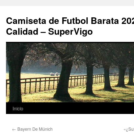
Camiseta de Futbol Barata 20
Calidad – SuperVigo
Saltar
Inicio
al
←
Bayern De Múnich
«¿Suf
contenido