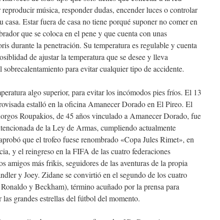
er reproducir música, responder dudas, encender luces o controlar
 tu casa. Estar fuera de casa no tiene porqué suponer no comer en
vibrador que se coloca en el pene y que cuenta con unas
toris durante la penetración. Su temperatura es regulable y cuenta
siblidad de ajustar la temperatura que se desee y lleva
 sobrecalentamiento para evitar cualquier tipo de accidente.
eratura algo superior, para evitar los incómodos pies fríos. El 13
ovisada estalló en la oficina Amanecer Dorado en El Pireo. El
Giorgos Roupakios, de 45 años vinculado a Amanecer Dorado, fue
ntencionada de la Ley de Armas, cumpliendo actualmente
aprobó que el trofeo fuese renombrado «Copa Jules Rimet», en
ia, y el reingreso en la FIFA de las cuatro federaciones
los amigos más frikis, seguidores de las aventuras de la propia
dler y Joey. Zidane se convirtió en el segundo de los cuatro
e, Ronaldo y Beckham), término acuñado por la prensa para
 las grandes estrellas del fútbol del momento.