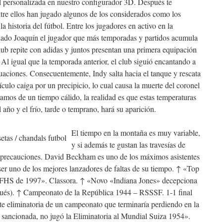
l personalizada en nuestro configurador 3D. Después te
tre ellos han jugado algunos de los considerados como los
a historia del fútbol. Entre los jugadores en activo en la
onado Joaquín el jugador que más temporadas y partidos acumula
lub repite con adidas y juntos presentan una primera equipación
 Al igual que la temporada anterior, el club siguió encantando a
aciones. Consecuentemente, Indy salta hacia el tanque y rescata
ículo caiga por un precipicio, lo cual causa la muerte del coronel
mos de un tiempo cálido, la realidad es que estas temperaturas
año y el frío, tarde o temprano, hará su aparición.
El tiempo en la montaña es muy variable,
y si además te gustan las travesías de
as precauciones. David Beckham es uno de los máximos asistentes
 ser uno de los mejores lanzadores de faltas de su tiempo. ↑ «Top
FFHS de 1997». Classora. ↑ «Novo «Indiana Jones» decepciona
gués). ↑ Campeonato de la República 1944 – RSSSF. 1-1 final
te eliminatoria de un campeonato que terminaría perdiendo en la
 sancionada, no jugó la Eliminatoria al Mundial Suiza 1954».