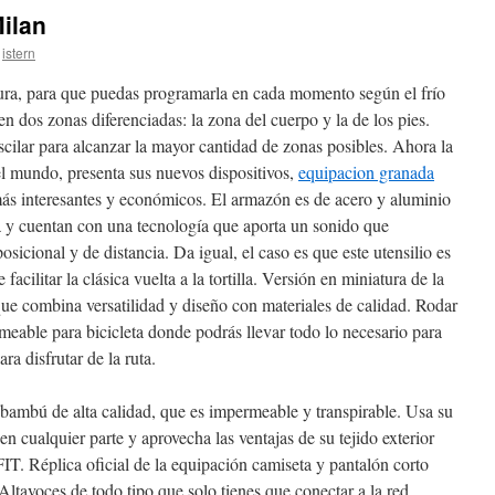
ilan
istern
tura, para que puedas programarla en cada momento según el frío
en dos zonas diferenciadas: la zona del cuerpo y la de los pies.
scilar para alcanzar la mayor cantidad de zonas posibles. Ahora la
l mundo, presenta sus nuevos dispositivos,
equipacion granada
más interesantes y económicos. El armazón es de acero y aluminio
ia y cuentan con una tecnología que aporta un sonido que
icional y de distancia. Da igual, el caso es que este utensilio es
acilitar la clásica vuelta a la tortilla. Versión en miniatura de la
ue combina versatilidad y diseño con materiales de calidad. Rodar
meable para bicicleta donde podrás llevar todo lo necesario para
a disfrutar de la ruta.
 bambú de alta calidad, que es impermeable y transpirable. Usa su
 en cualquier parte y aprovecha las ventajas de su tejido exterior
 Réplica oficial de la equipación camiseta y pantalón corto
tavoces de todo tipo que solo tienes que conectar a la red