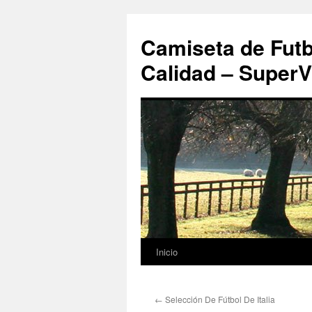
Camiseta de Futb
Calidad – SuperV
Inicio
Saltar
al
←
Selección De Fútbol De Italia
contenido