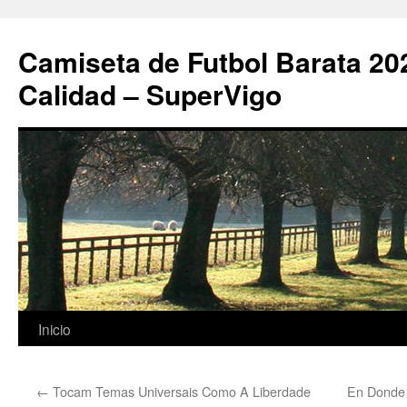
Camiseta de Futbol Barata 20
Calidad – SuperVigo
Saltar
Inicio
al
←
Tocam Temas Universais Como A Liberdade
En Donde 
contenido