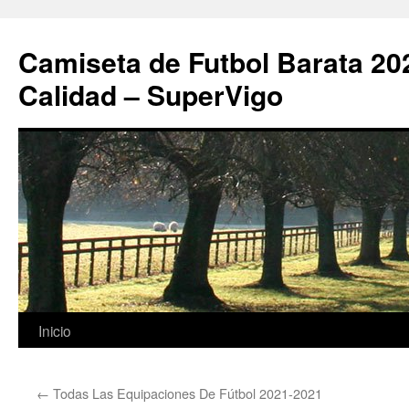
Camiseta de Futbol Barata 20
Calidad – SuperVigo
Saltar
Inicio
al
←
Todas Las Equipaciones De Fútbol 2021-2021
contenido