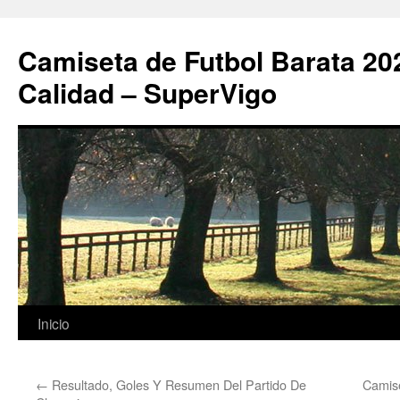
Camiseta de Futbol Barata 20
Calidad – SuperVigo
Saltar
Inicio
al
←
Resultado, Goles Y Resumen Del Partido De
Camis
contenido