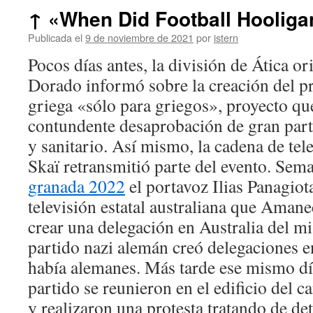
↑ «When Did Football Hooliga
Publicada el
9 de noviembre de 2021
por
istern
Pocos días antes, la división de Ática o
Dorado informó sobre la creación del p
griega «sólo para griegos», proyecto qu
contundente desaprobación de gran part
y sanitario. Así mismo, la cadena de tel
Skaï retransmitió parte del evento. Sem
granada 2022
el portavoz Ilias Panagiota
televisión estatal australiana que Aman
crear una delegación en Australia del 
partido nazi alemán creó delegaciones e
había alemanes. Más tarde ese mismo d
partido se reunieron en el edificio del 
y realizaron una protesta tratando de de