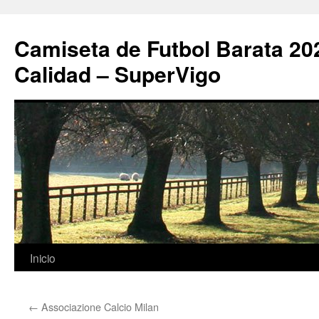
Camiseta de Futbol Barata 20
Calidad – SuperVigo
Saltar
Inicio
al
←
Associazione Calcio Milan
contenido