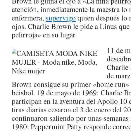
Brown le guiña el ojo a «La niña pelirro
atención, inmediatamente la maestra lo
enfermera,
supervigo
quien después lo 
ojos. Charlie Brown le pide a Linus que
pelirroja» en su lugar.
11 de m
descubr
Charlie
de marz
Brown consigue su primer «home run» 
béisbol. 19 de mayo de 1969: Charlie 
participan en la aventura del Apollo 10
tiras diarias cesaron el 3 de enero del 2
continuaron saliendo por unas semanas 
1980: Peppermint Patty responde corre