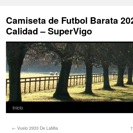
Camiseta de Futbol Barata 20
Calidad – SuperVigo
Saltar
Inicio
al
←
Vuelo 2933 De LaMia
↑
contenido